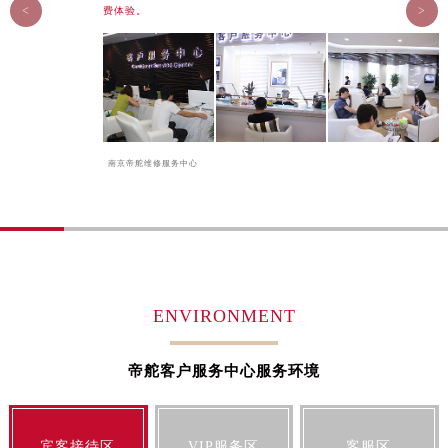
石家庄市长安区中山东路39号勒泰中心写字楼B座13层07室（需提前预约）
<
>
费体验。
西安市碑林区南关正街88号华侨城长安国际中心E座6楼10室（需提前预约）
海口市龙华区金贸东路5号海口华润大厦B座17层1707室（需提前预约）
唐山市路南区新华东道100号万达广场写字楼A座10层1002室（需提前预约）
台州市椒江区东海大道1800号腾达中心东1幢20楼2002室（需提前预约）
内蒙古自治区呼和浩特市玉泉区大学西街70号华润万象城写字楼（鄂尔多斯大厦）23层2326室（需提前预约）
南京帝舵维修服务中心
甘肃省兰州市七里河区西津西路16号兰州中心写字楼21层2102室（需提前预约）
黑龙江省大庆市萨尔图区会战大街帝舵售后服务中心（需提前预约）
黑龙江省鹤岗市向阳区红军路帝舵售后服务中心（需提前预约）
黑龙江省黑河市爱辉区中央街帝舵售后服务中心（需提前预约）
黑龙江省鸡西市鸡冠区红军路帝舵售后服务中心（需提前预约）
黑龙江省佳木斯市向阳区长安路帝舵售后服务中心（需提前预约）
ENVIRONMENT
黑龙江省牡丹江市东安区太平路帝舵售后服务中心（需提前预约）
黑龙江省七台河市桃山区大同街帝舵售后服务中心（需提前预约）
帝舵客户服务中心服务环境
黑龙江省齐齐哈尔市龙沙区龙华路帝舵售后服务中心（需提前预约）
黑龙江省双鸭山市尖山区新兴大街帝舵售后服务中心（需提前预约）
宾客接待区
VIP服务区
客服区