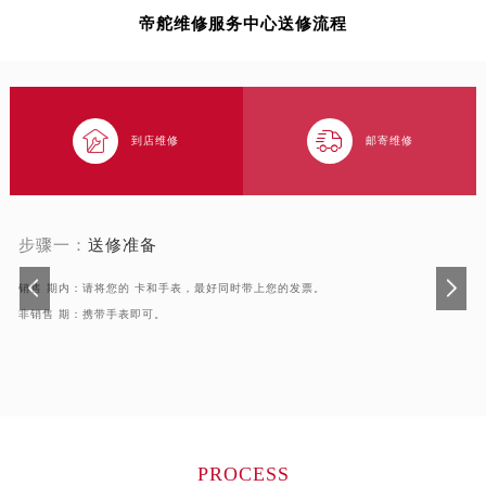
辽宁省阜新市海州区解放大街帝舵售后服务中心（需提前预约）
帝舵维修服务中心送修流程
辽宁省葫芦岛市连山区中央路帝舵售后服务中心（需提前预约）
辽宁省锦州市古塔区中央大街帝舵售后服务中心（需提前预约）
辽宁省辽阳市白塔区新运大街帝舵售后服务中心（需提前预约）
辽宁省盘锦市兴隆台区石油大街帝舵售后服务中心（需提前预约）


到店维修
邮寄维修
辽宁省铁岭市银州区南马路帝舵售后服务中心（需提前预约）
辽宁省营口市站前区市府路与渤海大街交叉口帝舵售后服务中心（需提前预约）
辽宁省沈阳市沈河区中街路137号亨得利名表维修授权店1楼帝舵售后服务中心（需提前预约）
步骤一：
送修准备
辽宁省沈阳市沈河区中街路83号亨得利名表维修授权店1楼帝舵售后服务中心（需提前预约）
北京市朝阳区建国门外大街甲6号华熙国际中心D座11层1102室帝舵售后服务中心（需提前预约）
销售 期内：请将您的 卡和手表，最好同时带上您的发票。
北京市东城区东长安街1号王府井东方广场W3座6层602室帝舵售后服务中心（需提前预约）
非销售 期：携带手表即可。
河北省保定市竞秀区朝阳北大街北国先天下帝舵售后服务中心（需提前预约）
内蒙古自治区阿拉善盟市左旗土尔扈特大街帝舵售后服务中心（需提前预约）
内蒙古自治区巴彦淖尔市临河区新华街帝舵售后服务中心（需提前预约）
内蒙古自治区包头市青山区幸福路甲3号王府井百货名表维修帝舵售后服务中心（需提前预约）
内蒙古自治区赤峰市红山区哈达街帝舵售后服务中心（需提前预约）
PROCESS