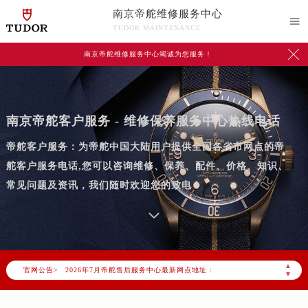
南京帝舵维修服务中心

TUDOR MAINTENANCE

南京帝舵维修服务中心竭诚为您服务！
南京帝舵客户服务 - 维修保养服务中心热线电话
帝舵客户服务：为帝舵中国大陆用户提供全国各省市网点的帝
舵客户服务电话,您可以咨询维修、保养、配件、价格、知识、
常见问题及资讯，我们随时欢迎您的致电！
2026年7月帝舵中国区售后服务网络优化升级公告
2026年7月帝舵全国官方售后客户服务热线：400-801-5381
帝舵官方全国统一服务热线400-801-5381，服务覆盖中国大陆、香港、澳门、台湾全部区域（非大陆需加拨“+86”）
▲
官网公告>
2026年7月帝舵售后服务中心最新网点地址：
▼
北京市东城区东长安街1号东方广场写字楼W3座6层602室（需提前预约）