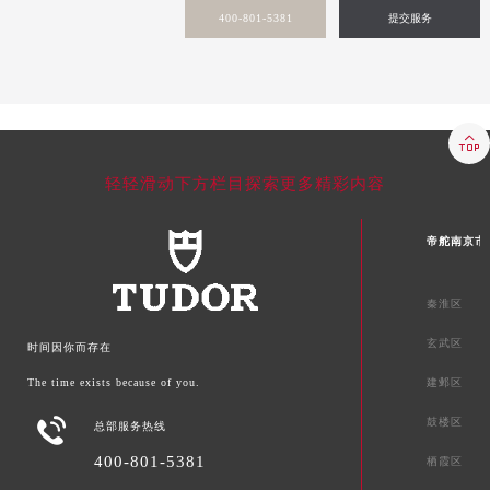
安徽省芜湖市镜湖区中山路步行街帝舵售后服务中心（需提前预约）
400-801-5381
提交服务
安徽省宣城市宣州区叠嶂西路帝舵售后服务中心（需提前预约）
福建省龙岩市新罗区九一南路帝舵售后服务中心（需提前预约）
福建省南平市建阳区人民西路帝舵售后服务中心（需提前预约）
福建省宁德市蕉城区天湖东路帝舵售后服务中心（需提前预约）

福建省莆田市城厢区霞林街道荔华东大道帝舵售后服务中心（需提前预约）
轻轻滑动下方栏目探索更多精彩内容
福建省三明市三元区东乾二路帝舵售后服务中心（需提前预约）
福建省漳州市龙文区步港路帝舵售后服务中心（需提前预约）
帝舵南京市
江苏省常州市新北区龙锦路1590号现代传媒中心5号楼10层1008室帝舵售后服务中心（需提前预约）
江苏省淮安市清江浦区淮海北路帝舵售后服务中心（需提前预约）
秦淮区
江苏省连云港市海州区通灌北路帝舵售后服务中心（需提前预约）
江苏省南京市秦淮区中山南路1号南京中心22层22-C1-C3室帝舵售后服务中心（需提前预约）
玄武区
时间因你而存在
江苏省宿迁市宿城区西湖路帝舵售后服务中心（需提前预约）
建邺区
The time exists because of you.
江苏省泰州市海陵区永定东路399号置地商务中心东塔（华润万象城）17层1706室帝舵售后服务中心（需提前预约）

鼓楼区
总部服务热线
江苏省徐州市鼓楼区淮海东路29号苏宁广场IFC国际金融中心35层3508室帝舵售后服务中心（需提前预约）
400-801-5381
江苏省盐城市盐都区世纪大道5号盐城金融城写字楼1号楼16层1604室帝舵售后服务中心（需提前预约）
栖霞区