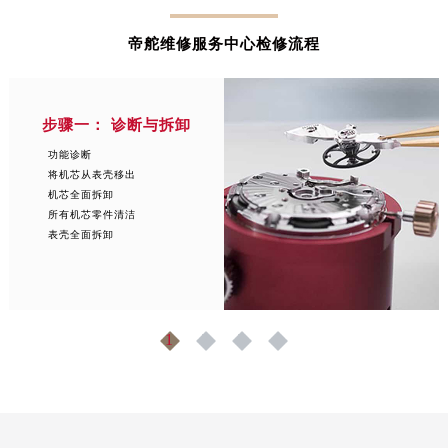
内蒙古自治区鄂尔多斯市东胜区伊金霍洛街帝舵售后服务中心（需提前预约）
内蒙古自治区呼伦贝尔市海拉尔区中央街帝舵售后服务中心（需提前预约）
帝舵维修服务中心检修流程
内蒙古自治区通辽市科尔沁区明仁大街帝舵售后服务中心（需提前预约）
内蒙古自治区乌海市海勃湾区人民南路帝舵售后服务中心（需提前预约）
内蒙古自治区乌兰察布市集宁区恩和大街帝舵售后服务中心（需提前预约）
步骤一： 诊断与拆卸
内蒙古自治区锡林郭勒盟市锡林浩特市光明街与额尔敦路交叉口帝舵售后服务中心（需提前预约）
功能诊断
内蒙古自治区兴安盟市乌兰浩特市兴安大街帝舵售后服务中心（需提前预约）
将机芯从表壳移出
机芯全面拆卸
山西省大同市平城区迎宾街帝舵售后服务中心（需提前预约）
所有机芯零件清洁
山西省晋城市城区黄华街帝舵售后服务中心（需提前预约）
表壳全面拆卸
山西省晋中市榆次区顺城街帝舵售后服务中心（需提前预约）
山西省临汾市尧都区解放路帝舵售后服务中心（需提前预约）
山西省吕梁市离石区永宁中路与建设街交叉口帝舵售后服务中心（需提前预约）
1
2
3
4
山西省朔州市朔城区怡西路与鄯阳西街交汇处帝舵售后服务中心（需提前预约）
山西省忻州市忻府区和平东街与七一南路交叉口帝舵售后服务中心（需提前预约）
山西省阳泉市郊区平阳东街与新城大道交叉口帝舵售后服务中心（需提前预约）
山西省运城市盐湖区河东街帝舵售后服务中心（需提前预约）