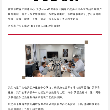
济南市历下区经十路11111号华润中心写字楼（万象城）15层1508室（需提前预约）
广州市天河区天河路230号万菱汇国际中心写字楼A塔7层704室（需提前预约）
南京帝舵客户服务中心:为(Tudor)帝舵中国大陆用户提供全国各省市的帝舵客户
广州市越秀区环市东路371-375号世界贸易中心大厦南塔写字楼15层07室（需提前预约）
服务电话，包含（帝舵维修电话、帝舵保养电话、帝舵客服电话）,您可以咨询
维修、保养、配件、价格、知识、常见问题及资讯相关内容。
深圳市罗湖区深南东路5001号华润大厦写字楼17层1701室（需提前预约）
帝舵客户服务电话:400-801-5381,欢迎致电!
惠州市惠城区江北文昌一路7号华贸大厦写字楼1座30层05室（需提前预约）
厦门市思明区湖滨东路95号华润大厦写字楼B座11层1104室（需提前预约）
福州市鼓楼区五四路128-1号恒力城写字楼15层03室（需提前预约）
成都市锦江区人民东路6号SAC东原中心写字楼24层2406B室（需提前预约）
重庆市江北区观音桥步行街2号融恒时代广场写字楼9层902室（需提前预约）
长沙市芙蓉区定王台街道建湘路393号世茂环球金融中心写字楼（芙蓉广场）10层13室（需提前预约）
郑州市二七区铭功路10号华润大厦写字楼29层2905室（需提前预约）
太原市迎泽区解放路15号亨得利名表服务中心（品牌授权店）3层整层（需提前预约）
沈阳市沈河区中街路137号亨得利名表服务中心（品牌授权店）1层整层（需提前预约）
我们构建了出色的客户服务中心网络，确保您在世界各地均能享受我们的尊贵
沈阳市沈河区中街路83号亨得利名表服务中心（品牌授权店）1层整层（需提前预约）
服务。我们的客户服务中心经过审慎挑选与认证，符合 的品质标准。这个网络
乌鲁木齐市天山区红山路26号时代广场（CCMALL）C座17层17-B（需提前预约）
为我们提供优质服务与传承制表工艺提供保障。
温州市鹿城区锦绣路1067号置信广场10层1015室（需提前预约）
我们出色的钟表技师拥有保养与维修现代腕表的必备技能，同时也能够修复最
早可追溯至十九世纪的古董时计。