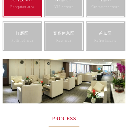
黑龙江省绥化市北林区新华街与康庄路交叉口帝舵售后服务中心（需提前预约）
Reception area
VIP service
Customer service
黑龙江省伊春市伊美区通河路帝舵售后服务中心（需提前预约）
吉林省白城市洮北区明仁南街帝舵售后服务中心（需提前预约）
吉林省白山市浑江区浑江大街帝舵售后服务中心（需提前预约）
吉林省吉林市船营区河南街帝舵售后服务中心（需提前预约）
打磨区
宾客休息区
茶点区
Polished area
Rest area
Refreshments
吉林省辽源市龙山区人民大街帝舵售后服务中心（需提前预约）
吉林省梅河口市新华街道梅河大街帝舵售后服务中心（需提前预约）
吉林省四平市铁东区紫气大路与南九经街交汇处帝舵售后服务中心（需提前预约）
吉林省松原市宁江区五环大街帝舵售后服务中心（需提前预约）
吉林省通化市东昌区环通乡江南大街帝舵售后服务中心（需提前预约）
吉林省延边市延吉市解放路帝舵售后服务中心（需提前预约）
辽宁省鞍山市铁东区站前街帝舵售后服务中心（需提前预约）
辽宁省本溪市平山区胜利路帝舵售后服务中心（需提前预约）
辽宁省朝阳市双塔区新华路帝舵售后服务中心（需提前预约）
辽宁省丹东市振兴区七经街帝舵售后服务中心（需提前预约）
PROCESS
辽宁省抚顺市新抚区东一路帝舵售后服务中心（需提前预约）