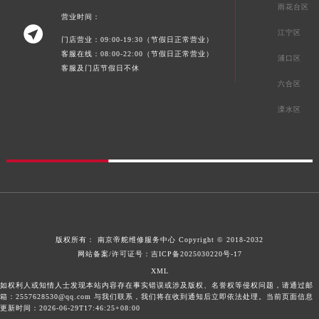
江苏省扬州市邗江区国展路29号星耀天地写字楼1号楼18层1803室帝舵售后服务中心（需提前预约）
雨花台区
营业时间：
江苏省镇江市京口区中山东路帝舵售后服务中心（需提前预约）

江宁区
门店营业：09:00-19:30（节假日正常营业）
江西省抚州市临川区赣东大道帝舵售后服务中心（需提前预约）
客服在线：08:00-22:00（节假日正常营业）
浦口区
江西省赣州市章贡区文清路帝舵售后服务中心（需提前预约）
客服及门店节假日不休
江西省吉安市吉州区井冈山大道帝舵售后服务中心（需提前预约）
六合区
江西省景德镇市珠山区珠山中路帝舵售后服务中心（需提前预约）
溧水区
江西省九江市浔阳区浔阳路帝舵售后服务中心（需提前预约）
江西省南昌市红谷滩新区红谷中大道998号绿地双子塔（中央广场）A1座办公楼14层1407室帝舵售后服务中心（需提前预约）
江西省萍乡市安源区萍安北大道与康庄路交叉口帝舵售后服务中心（需提前预约）
江西省上饶市信州区滨江西路帝舵售后服务中心（需提前预约）
江西省新余市渝水区北湖西路帝舵售后服务中心（需提前预约）
江西省宜春市袁州区中山中路帝舵售后服务中心（需提前预约）
版权所有：
南京帝舵维修服务中心 Copyright © 2018-2032
江西省鹰潭市月湖区胜利东路帝舵售后服务中心（需提前预约）
网站备案/许可证号：吉ICP备2025030220号-17
山东省德州市德城区东风中路帝舵售后服务中心（需提前预约）
XML
山东省东营市东营区济南路帝舵售后服务中心（需提前预约）
如权利人或知情人士发现本站内容存在事实错误或涉及版权、名誉权等侵权问题，请通过邮
箱：2557628530@qq.com 与我们联系，我们将在收到通知后立即依法处理。当前页面信息
山东省济南市历下区经十路11111号华润中心写字楼（万象城）15层1508室帝舵售后服务中心（需提前预约）
更新时间：2026-06-29T17:46:25+08:00