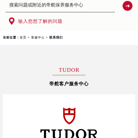
北京市朝阳区建国门外大街甲6号华熙国际中心写字楼D座11层1102室（需提前预约）
天津市和平区赤峰道136号天津国际金融中心写字楼26层2603室（需提前预约）
上海市徐汇区虹桥路3号港汇中心写字楼2座37层3705室（需提前预约）

输入您想了解的问题
上海市黄浦区南京东路299号宏伊国际广场写字楼8层806室（需提前预约）
南京市秦淮区中山南路1号（新街口）南京中心写字楼22层C1-1室（需提前预约）
当前位置：
首页
>
客服中心
> 联系我们
常州市新北区龙锦路1590号现代传媒中心写字楼5号楼10层1008室（需提前预约）
徐州市鼓楼区淮海东路29号苏宁广场IFC国际金融中心写字楼35层3508室（需提前预约）
扬州市邗江区国展路29号星耀天地写字楼1号楼18层1803室（需提前预约）
TUDOR
盐城市盐都区世纪大道5号盐城金融城写字楼1号楼16层1604室（需提前预约）
泰州市海陵区永定东路399号置地商务中心东塔写字楼（华润万象城）17层1706室（需提前预约）
帝舵客户服务中心
宁波市江北区大闸南路500号来福士广场办公楼20层2009室（需提前预约）
杭州市上城区钱江路1366号华润大厦写字楼A座5层503-5室（需提前预约）
金华市金东区东市南街777号金华万达广场写字楼4号楼22层2209室（需提前预约）
绍兴市越城区胜利东路379号世茂天际中心写字楼8层805室（需提前预约）
嘉兴市南湖区广益路705号嘉兴世界贸易中心写字楼A座13层1304室（需提前预约）
南昌市红谷滩新区红谷中大道998号绿地双子塔（中央广场）A1座办公楼14层07室（需提前预约）