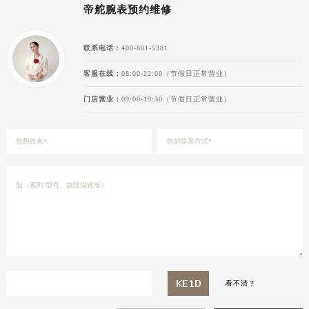
山西省长治市潞州区英雄中路帝舵售后服务中心（需提前预约）
帝舵腕表预约维修
山西省太原市迎泽区迎泽街道解放路15号亨得利名表维修授权店3楼帝舵售后服务中心（需提前预约）
天津市和平区赤峰道136号天津国际金融中心26层2603室帝舵售后服务中心（需提前预约）
联系电话：
400-801-5381
安徽省安庆市迎江区人民路帝舵售后服务中心（需提前预约）
客服在线：
08:00-22:00（节假日正常营业）
安徽省蚌埠市蚌山区淮河路帝舵售后服务中心（需提前预约）
安徽省亳州市谯城区魏武大道帝舵售后服务中心（需提前预约）
门店营业：
09:00-19:30（节假日正常营业）
安徽省池州市贵池区长江路帝舵售后服务中心（需提前预约）
安徽省滁州市琅琊区南谯北路帝舵售后服务中心（需提前预约）
安徽省阜阳市颍州区颍州北路帝舵售后服务中心（需提前预约）
安徽省淮北市相山区淮海路帝舵售后服务中心（需提前预约）
安徽省淮南市田家庵区国庆中路帝舵售后服务中心（需提前预约）
安徽省黄山市屯溪区黄山西路帝舵售后服务中心（需提前预约）
安徽省六安市金安区解放中路帝舵售后服务中心（需提前预约）
安徽省马鞍山市雨山区湖南西路帝舵售后服务中心（需提前预约）
安徽省宿州市埇桥区人民中路帝舵售后服务中心（需提前预约）
看不清？
安徽省铜陵市铜官区石城大道帝舵售后服务中心（需提前预约）